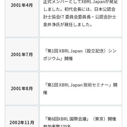
正式メンバーとしてXBRL Japanが発足
XBRL誕生と発展史
2001年4月
しました。初代会長には、日本公認会
導入のメリット
計士協会IT 委員会委員長・公認会計士
日本の取り組み
金井浄氏が就任しました。
世界の取り組み
XBRL Japanについて
「第1回 XBRL Japan（設立記念）シン
2001年7月
ポジウム」開催
会長ご挨拶
コンソーシアム活動の
メリット
会員からのメッセージ
「第1回 XBRL Japan 技術セミナー」開
これまでの活動
2001年8月
催
法人概要
会員一覧
定款・決算公告
「第6回XBRL 国際会議」（東京）開催
会員会社の紹介
2002年11月
参加者数270名