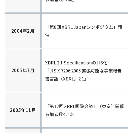
入会案内
資料・技術情報
「第8回 XBRL Japanシンポジウム」開
2004年2月
催
XBRLのテクノロジー
XBRLの仕様・規約
技術コラム
XBRL 2.1 SpecificationのJIS化
資料のダウンロード
2005年7月
「JIS X 7206:2005 拡張可能な事業報告
XBRLプログラミング
お役立ちサイト集
書言語（XBRL）2.1」
無料XBRLツール・
サービスの紹介
Qiita
XBRL仕様索引
「第12回 XBRL国際会議」（東京）開催
2005年11月
参加者数421名