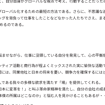
く、自分自身がグローバルな視点で考え、行動することだった
グローバル化するための最短の方法である。さらに、不思議な
ッグを背負って仕事をしたことなどなかった人たちでさえ、ま
始めるのである。
悩ませながら、仕事に没頭している自分を発見して、心の平衡
ンティア活動と商行為が程よくミックスされた実に愉快な活動
間には、同業他社と日本の将来を憂い、競争力を確保するには
人である我々の多様な欲求を満たす「場」を提供してくれる。
日本に変革を！」と叫ぶ革命家精神を満たし、自分の会社の成
体僕の所属はどこなのか」と悩む人を見かけることもあるが・