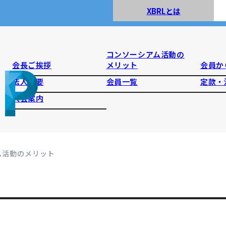
XBRLとは
コンソーシアム活動の
会長ご挨拶
メリット
会員か
法人概要
会員一覧
定款・
入会案内
ム活動のメリット