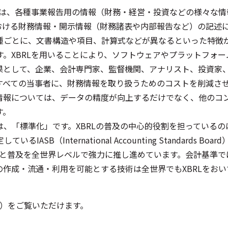
ting Language）は、各種事業報告用の情報（財務・経営・投資
おける財務情報・開示情報（財務諸表や内部報告など）の記述
種ごとに、文書構造や項目、計算式などが異なるといった特徴
。XBRLを用いることにより、ソフトウェアやプラットフォ
果として、企業、会計専門家、監督機関、アナリスト、投資家
すべての当事者に、財務情報を取り扱うためのコストを削減さ
情報については、データの精度が向上するだけでなく、他のコ
す。
標準化」です。XBRLの普及の中心的役割を担っているのは、XBRL
ASB（International Accounting Standard
化と普及を全世界レベルで強力に推し進めています。会計基準では
作成・流通・利用を可能とする技術は全世界でもXBRLをお
画）をご覧いただけます。