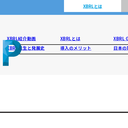
XBRLとは
XBRL紹介動画
XBRLとは
XBRL
XBRL誕生と発展史
導入のメリット
日本の