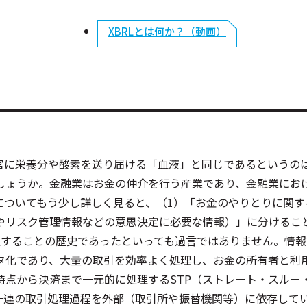
XBRLとは何か？（動画）
官に栄養分や酸素を送り届ける「血液」と同じであるというの
しょうか。金融業はお金の仲介を行う産業であり、金融業にお
についてもう少し詳しく見ると、（1）「お金のやりとりに関す
やリスク管理情報などの意思決定に必要な情報）」に分けるこ
理することの歴史であったといっても過言ではありません。情報
タ化であり、大量の取引を効率よく処理し、お金の所有者と利
時点から決済まで一元的に処理するSTP（ストレート・スルー
一連の取引処理過程を外部（取引所や振替機関等）に依存してい