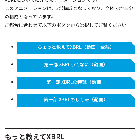
XBRL誕生と発展史
このアニメーションは、3部構成となっており、全体で約10分
導入のメリット
の構成となっています。
日本の取り組み
ご都合に合わせて以下のボタンから選択してご覧ください
世界の取り組み
ちょっと教えてXBRL（動画：全編）
XBRL Japanについて
第一部 XBRLってなに（動画）
会長ご挨拶
コンソーシアム活動の
メリット
第一部 XBRLの特徴（動画）
会員からのメッセージ
これまでの活動
第一部 XBRLのしくみ（動画）
法人概要
会員一覧
定款・決算公告
会員会社の紹介
もっと教えてXBRL