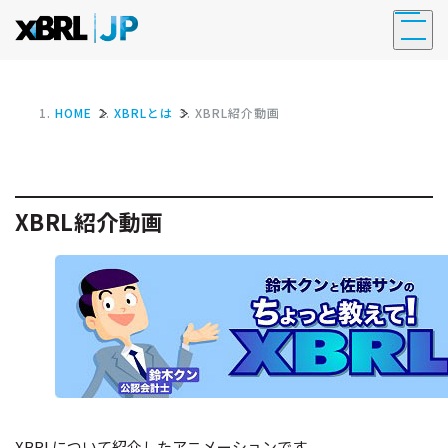
HOME
XBRLとは
XBRL紹介動画
XBRL紹介動画
ログイン
XBRLとは
XBRL紹介動画
XBRLとは
XBRL GLとは
国際標準としてのXBRL
XBRLについて紹介したアニメーションです。