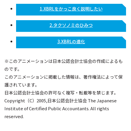
1.XBRLをかっこ良く説明したい
2.タクソノミのひみつ
3.XBRLの進化
※このアニメーションは日本公認会計士協会の作成によるも
のです。
このアニメーションに掲載した情報は、著作権法によって保
護されています。
日本公認会計士協会の許可なく複写・転載等を禁じます。
Copyright（C）2005,日本公認会計士協会 The Japanese
Institute of Certified Public Accountants. All rights
reserved.