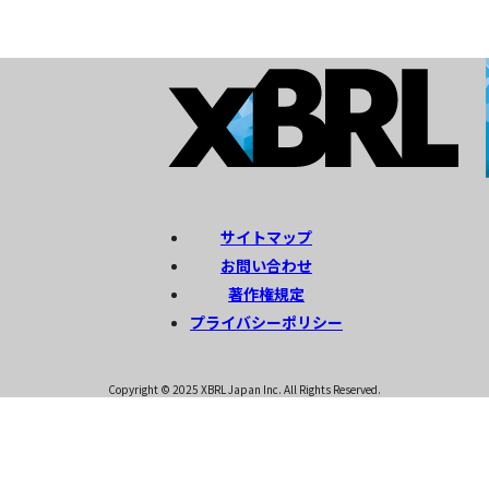
サイトマップ
お問い合わせ
著作権規定
プライバシーポリシー
Copyright © 2025 XBRL Japan Inc. All Rights Reserved.