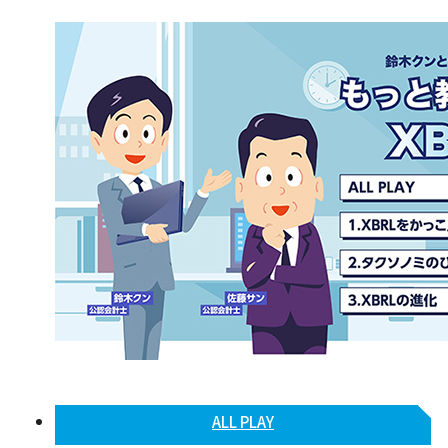
入会案内
資料・技術情報
XBRLのテクノロジー
XBRLの仕様・規約
技術コラム
資料のダウンロード
XBRLプログラミング
お役立ちサイト集
無料XBRLツール・
サービスの紹介
Qiita
XBRL仕様索引
ALL PLAY