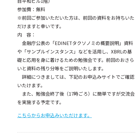
目平和ビル1階）
入会案内
参加費：無料
※前回ご参加いただいた方は、前回の資料をお持ちいた
資料・技術情報
だけますと幸いです。
内 容：
XBRLのテクノロジー
金融庁公表の「EDINETタクソノミの概要説明」資料
XBRLの仕様・規約
や「サンプルインスタンス」などを活用し、XBRLの基
技術コラム
礎と応用を身に着けるための勉強会です。前回のおさら
資料のダウンロード
いと資料の残り分等をご説明いたします。
XBRLプログラミング
お役立ちサイト集
詳細につきましては、下記のお申込みサイトでご確認
無料XBRLツール・
サービスの紹介
いたけます。
Qiita
また、勉強会終了後（17時ごろ）に簡単ですが交流会
を実施する予定です。
XBRL仕様索引
こちらからお申込みいただけます。