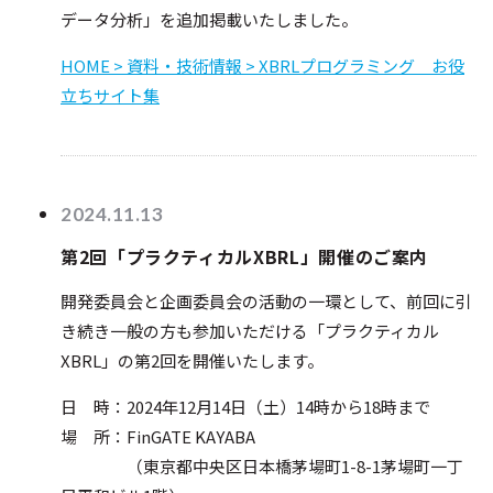
XBRL誕生と発展史
データ分析」を追加掲載いたしました。
導入のメリット
HOME > 資料・技術情報 > XBRLプログラミング お役
日本の取り組み
立ちサイト集
世界の取り組み
XBRL Japanについて
2024.11.13
会長ご挨拶
第2回「プラクティカルXBRL」開催のご案内
コンソーシアム活動の
メリット
開発委員会と企画委員会の活動の一環として、前回に引
会員からのメッセージ
き続き一般の方も参加いただける「プラクティカル
これまでの活動
XBRL」の第2回を開催いたします。
法人概要
会員一覧
日 時：2024年12月14日（土）14時から18時まで
定款・決算公告
場 所：FinGATE KAYABA
会員会社の紹介
（東京都中央区日本橋茅場町1-8-1茅場町一丁